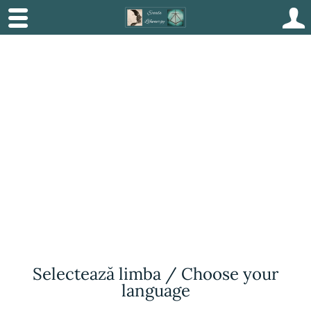
Constelații Online –
Copilul Interior (Grup)
© Scoala LifeEnergy 2024 | Emma Lifeenergy
Selectează limba / Choose your
language